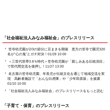
「社会福祉法人みなみ福祉会」
のプレスリリース
笠寺幼児園が2/3の節分に豆まきを開催 恵方の笠寺で園児320
名が“心の鬼”とガチ対決！
01/28 10:00
＜三世代世帯3.8％時代＞笠寺幼児園が「親しみある伝統演目」
で世代間交流を後押し！
11/27 13:00
名古屋の笠寺幼児園、年長児が伝統文化を通じて地域交流を実
現 高齢者施設で「おんな白虎隊」や「少年田原坂」を披露
01/10 10:00
「社会福祉法人みなみ福祉会」のプレスリリースをもっと読む
「子育て・保育」
のプレスリリース