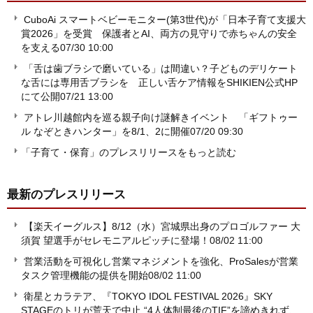
CuboAi スマートベビーモニター(第3世代)が「日本子育て支援大
賞2026」を受賞 保護者とAI、両方の見守りで赤ちゃんの安全
を支える
07/30 10:00
「舌は歯ブラシで磨いている」は間違い？子どものデリケート
な舌には専用舌ブラシを 正しい舌ケア情報をSHIKIEN公式HP
にて公開
07/21 13:00
アトレ川越館内を巡る親子向け謎解きイベント 「ギフトゥー
ル なぞときハンター」を8/1、2に開催
07/20 09:30
「子育て・保育」のプレスリリースをもっと読む
最新のプレスリリース
【楽天イーグルス】8/12（水）宮城県出身のプロゴルファー 大
須賀 望選手がセレモニアルピッチに登場！
08/02 11:00
営業活動を可視化し営業マネジメントを強化、ProSalesが営業
タスク管理機能の提供を開始
08/02 11:00
衛星とカラテア、『TOKYO IDOL FESTIVAL 2026』SKY
STAGEのトリが荒天で中止 “4人体制最後のTIF”を諦めきれず、