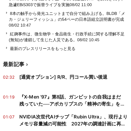
急遽EBiS303で振替ライブを実施
08/02 11:00
8本の触手から発光ユニットまで自分で組み上げる。BLDB「メ
カ・ジェリーフィッシュ」の54ペーの日本語組立説明書が完成
08/02 10:47
紅麹事件は、微生物学・食品衛生・行政手続に関する理解不足
(無知)が連鎖して生じた人災である。
08/02 10:45
最新のプレスリリースをもっと見る
最新記事
[通貨オプション] R/R、円コール買い後退
02:32
『X-Men '97』第8話、ガンビットの自我はまだ
01:19
残っていた──アポカリプスの「精神の寄生」を神
経科学と心の哲学で読み解く
NVIDIA次世代AIチップ「Rubin Ultra」、現行より
01:07
メモリ容量減の可能性 2027年の調達計画に再検
討迫る