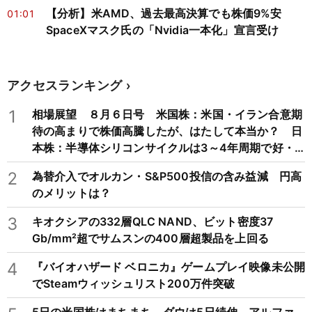
【分析】米AMD、過去最高決算でも株価9%安
01:01
SpaceXマスク氏の「Nvidia一本化」宣言受け
アクセスランキング
1
相場展望 ８月６日号 米国株：米国・イラン合意期
待の高まりで株価高騰したが、はたして本当か？ 日
本株：半導体シリコンサイクルは3～4年周期で好・
不況を繰り返すため注意
2
為替介入でオルカン・S&P500投信の含み益減 円高
のメリットは？
3
キオクシアの332層QLC NAND、ビット密度37
Gb/mm²超でサムスンの400層超製品を上回る
4
『バイオハザード ベロニカ』ゲームプレイ映像未公開
でSteamウィッシュリスト200万件突破