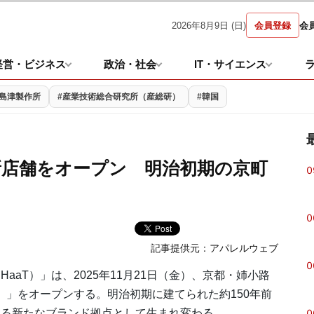
2026年8月9日 (日)
会員登録
会
経営・ビジネス
政治・社会
IT・サイエンス
#島津製作所
#産業技術総合研究所（産総研）
#韓国
新店舗をオープン 明治初期の京町
0
0
記事提供元：
アパレルウェブ
0
aT）」は、2025年11月21日（金）、京都・姉小路
OTO）」をオープンする。明治初期に建てられた約150年前
0
する新たなブランド拠点として生まれ変わる。