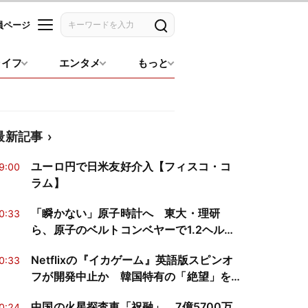
員ページ
記事を検索
ライフ
エンタメ
もっと
最新記事
ユーロ円で日米友好介入【フィスコ・コ
9:00
ラム】
「瞬かない」原子時計へ 東大・理研
0:33
ら、原子のベルトコンベヤーで1.2ヘルツ
幅の分光を実証
Netflixの『イカゲーム』英語版スピンオ
0:33
フが開発中止か 韓国特有の「絶望」を
再現できるか
中国の火星探査車「祝融」、7億5700万
0:24