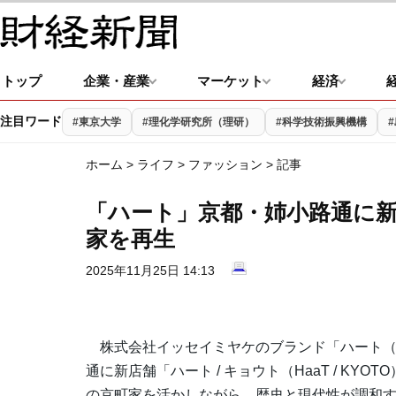
トップ
企業・産業
マーケット
経済
注目ワード
#東京大学
#理化学研究所（理研）
#科学技術振興機構
ホーム
>
ライフ
>
ファッション
> 記事
「ハート」京都・姉小路通に
家を再生
2025年11月25日 14:13
株式会社イッセイミヤケのブランド「ハート（Ha
通に新店舗「ハート / キョウト（HaaT / KY
の京町家を活かしながら、歴史と現代性が調和