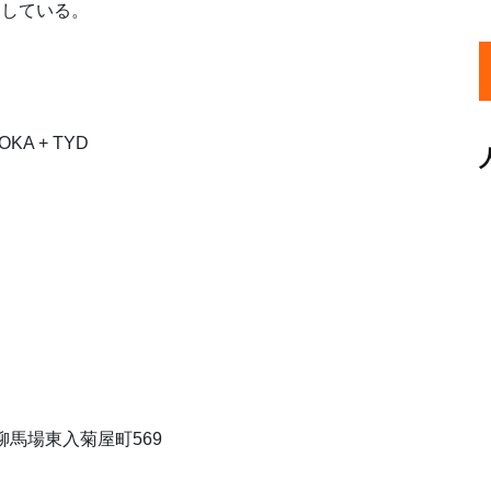
としている。
IOKA + TYD
柳馬場東入菊屋町569