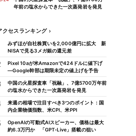
年前の塩水からできた一次蒸発岩を発見
アクセスランキング
1
みずほが自社株買いを2,000億円に拡大 新
NISAで見る3メガ銀の還元差
2
Pixel 10aが米Amazonで424ドルに値下げ
―Google幹部は期限未定の値上げを予告
3
中国の火星探査車「祝融」、7億5700万年前
の塩水からできた一次蒸発岩を発見
4
来週の相場で注目すべき3つのポイント：国
内企業物価指数、米CPI、米PPI
5
OpenAIの可動式AIスピーカー、価格は最大
約6.3万円か 「GPT-Live」搭載の狙い