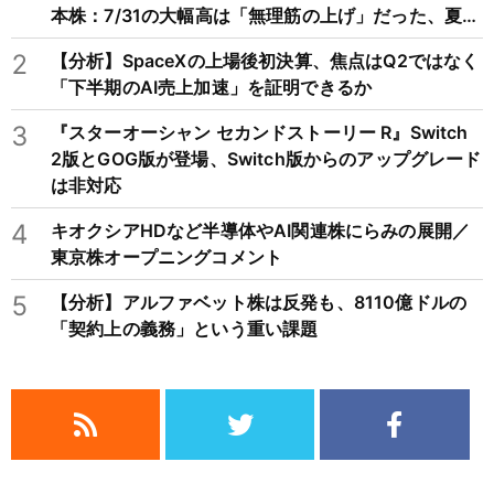
本株：7/31の大幅高は「無理筋の上げ」だった、夏枯
れ相場に備えを
2
【分析】SpaceXの上場後初決算、焦点はQ2ではなく
「下半期のAI売上加速」を証明できるか
3
『スターオーシャン セカンドストーリー R』Switch
2版とGOG版が登場、Switch版からのアップグレード
は非対応
4
キオクシアHDなど半導体やAI関連株にらみの展開／
東京株オープニングコメント
5
【分析】アルファベット株は反発も、8110億ドルの
「契約上の義務」という重い課題