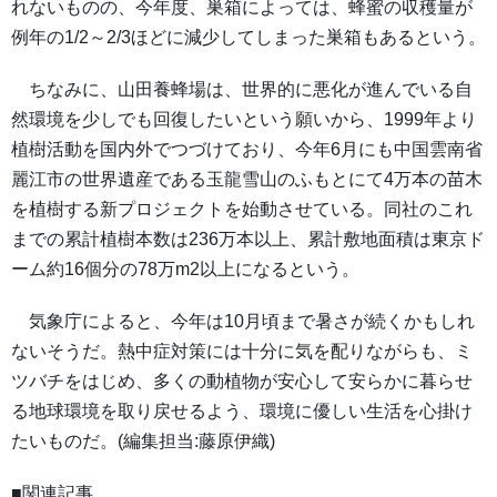
れないものの、今年度、巣箱によっては、蜂蜜の収穫量が
例年の1/2～2/3ほどに減少してしまった巣箱もあるという。
ちなみに、山田養蜂場は、世界的に悪化が進んでいる自
然環境を少しでも回復したいという願いから、1999年より
植樹活動を国内外でつづけており、今年6月にも中国雲南省
麗江市の世界遺産である玉龍雪山のふもとにて4万本の苗木
を植樹する新プロジェクトを始動させている。同社のこれ
までの累計植樹本数は236万本以上、累計敷地面積は東京ド
ーム約16個分の78万m2以上になるという。
気象庁によると、今年は10月頃まで暑さが続くかもしれ
ないそうだ。熱中症対策には十分に気を配りながらも、ミ
ツバチをはじめ、多くの動植物が安心して安らかに暮らせ
る地球環境を取り戻せるよう、環境に優しい生活を心掛け
たいものだ。(編集担当:藤原伊織)
■関連記事