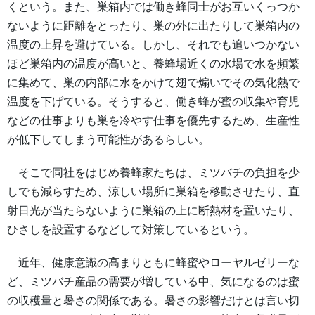
くという。また、巣箱内では働き蜂同士がお互いくっつか
ないように距離をとったり、巣の外に出たりして巣箱内の
温度の上昇を避けている。しかし、それでも追いつかない
ほど巣箱内の温度が高いと、養蜂場近くの水場で水を頻繁
に集めて、巣の内部に水をかけて翅で煽いでその気化熱で
温度を下げている。そうすると、働き蜂が蜜の収集や育児
などの仕事よりも巣を冷やす仕事を優先するため、生産性
が低下してしまう可能性があるらしい。
そこで同社をはじめ養蜂家たちは、ミツバチの負担を少
しでも減らすため、涼しい場所に巣箱を移動させたり、直
射日光が当たらないように巣箱の上に断熱材を置いたり、
ひさしを設置するなどして対策しているという。
近年、健康意識の高まりともに蜂蜜やローヤルゼリーな
ど、ミツバチ産品の需要が増している中、気になるのは蜜
の収穫量と暑さの関係である。暑さの影響だけとは言い切