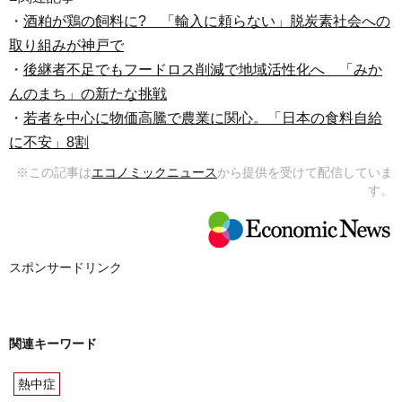
・
酒粕が鶏の飼料に? 「輸入に頼らない」脱炭素社会への
取り組みが神戸で
・
後継者不足でもフードロス削減で地域活性化へ 「みか
んのまち」の新たな挑戦
・
若者を中心に物価高騰で農業に関心。「日本の食料自給
に不安」8割
※この記事は
エコノミックニュース
から提供を受けて配信していま
す。
スポンサードリンク
関連キーワード
熱中症