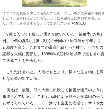
ミツバチの負担を少しでも減らすため、涼しい場所に巣箱を移動さ
せたり、直射日光が当たらないように巣箱の上に断熱材を置いた
り、ひさしを設置するなどして対策している
[写真拡大]
9月に入っても厳しい暑さが続いている。気象庁は9月1
日、今年の夏3カ月(6～8月)の全国の平均気温が平年より
2.36度も高く、これまでの最高記録だった昨年、一昨年の
記録を大幅に更新し、1898年の統計開始以降で最も暑い夏
であることを発表した。
これだけ暑いと、人間はもとより、様々な生き物にも深
刻な影響が出ている。
例えば、最近、熊の大量に出没して被害が連日のように
報道されているが、これも猛暑による餌不足が原因の一つ
と考えられている。一方、海でも全国の漁場でアサリやカ