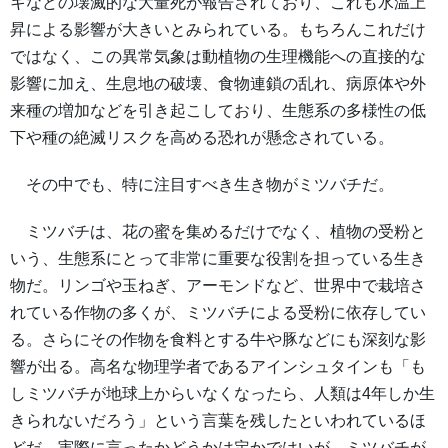
キなどの壊滅的な大量死が報告されており、これも水温上
昇による影響が大きいとみられている。もちろんこれだけ
ではなく、この異常気象は動植物の生理機能への直接的な
影響に加え、生息地の破壊、食物連鎖の乱れ、病原体や外
来種の増加などを引き起こしており、生態系の多様性の低
下や種の絶滅リスクを高める恐れが懸念されている。
その中でも、特に注目すべき生き物がミツバチだ。
ミツバチは、花の蜜を集めるだけでなく、植物の受粉と
いう、生態系にとって非常に重要な役割を担っている生き
物だ。リンゴや玉ねぎ、アーモンドなど、世界中で栽培さ
れている作物の多くが、ミツバチによる受粉に依存してい
る。さらにその作物を食料とする牛や豚などにも深刻な影
響が出る。高名な物理学者であるアインシュタインも「も
しミツバチが地球上からいなくなったら、人類は4年しか生
きられないだろう」という言葉を残したといわれているほ
どだ。実際に言ったかどうかは定かではいが、ミツバチが