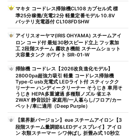
マキタ コードレス掃除機CL108 カプセル式 標
準25分稼働/充電22分 軽量定番モデル 10.8V
バッテリ充電器付 CL108FDSHW
アイリスオーヤマ(IRIS OHYAMA) スチームアイ
ロン コード付 最短30秒スピード立上 フッ素加
工 2段階スチーム 霧吹き機能 スチームショット
大容量タンク ホワイト SIR-01-W
掃除機 コードレス【2026改良進化モデル】
28000pa超強力吸引 軽量 コードレス掃除機
Type-C usb充電式 LEDライト付 スティックク
リーナー ハンディークリーナー そうじき 車用そ
うじき HEPA多重濾過 多種類ノズル 省エネ
2WAY 静音設計 家庭用/一人暮らし/フロア/カー
ペット/車に適用（Deep Purple）
【業界新バージョン】eue スチームアイロン【3
段階スチーム量調節&LEDディスプレイ】アイロ
ン 衣類スチーマー シワ伸ばし 折畳み式 10秒立