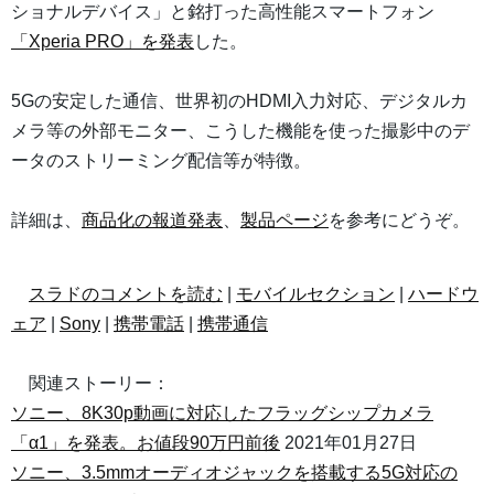
ショナルデバイス」と銘打った高性能スマートフォン
「Xperia PRO」を発表
した。
5Gの安定した通信、世界初のHDMI入力対応、デジタルカ
メラ等の外部モニター、こうした機能を使った撮影中のデ
ータのストリーミング配信等が特徴。
詳細は、
商品化の報道発表
、
製品ページ
を参考にどうぞ。
スラドのコメントを読む
|
モバイルセクション
|
ハードウ
ェア
|
Sony
|
携帯電話
|
携帯通信
関連ストーリー：
ソニー、8K30p動画に対応したフラッグシップカメラ
「α1」を発表。お値段90万円前後
2021年01月27日
ソニー、3.5mmオーディオジャックを搭載する5G対応の