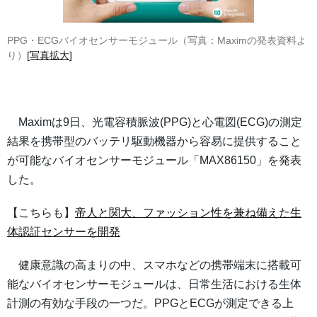
PPG・ECGバイオセンサーモジュール（写真：Maximの発表資料よ
り）
[写真拡大]
Maximは9日、光電容積脈波(PPG)と心電図(ECG)の測定
結果を携帯型のバッテリ駆動機器から容易に提供すること
が可能なバイオセンサーモジュール「MAX86150」を発表
した。
【こちらも】
帝人と関大、ファッション性を兼ね備えた生
体認証センサーを開発
健康意識の高まりの中、スマホなどの携帯端末に搭載可
能なバイオセンサーモジュールは、日常生活における生体
計測の有効な手段の一つだ。PPGとECGが測定できる上