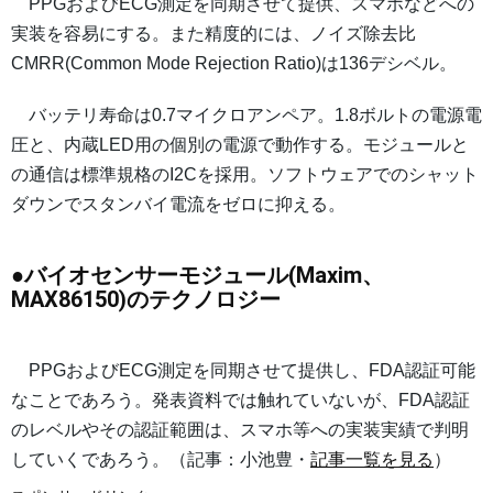
PPGおよびECG測定を同期させて提供、スマホなどへの
実装を容易にする。また精度的には、ノイズ除去比
CMRR(Common Mode Rejection Ratio)は136デシベル。
バッテリ寿命は0.7マイクロアンペア。1.8ボルトの電源電
圧と、内蔵LED用の個別の電源で動作する。モジュールと
の通信は標準規格のI2Cを採用。ソフトウェアでのシャット
ダウンでスタンバイ電流をゼロに抑える。
●バイオセンサーモジュール(Maxim、
MAX86150)のテクノロジー
PPGおよびECG測定を同期させて提供し、FDA認証可能
なことであろう。発表資料では触れていないが、FDA認証
のレベルやその認証範囲は、スマホ等への実装実績で判明
していくであろう。（記事：小池豊・
記事一覧を見る
）