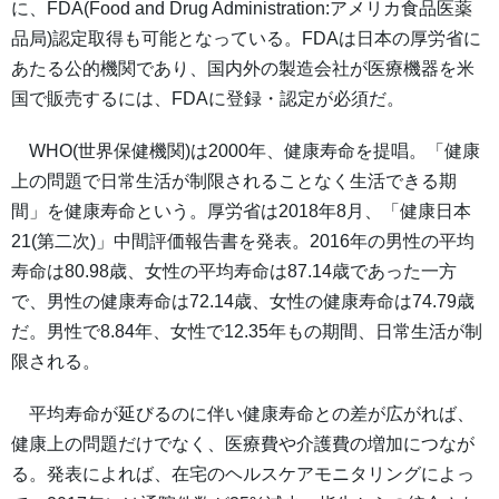
に、FDA(Food and Drug Administration:アメリカ食品医薬
品局)認定取得も可能となっている。FDAは日本の厚労省に
あたる公的機関であり、国内外の製造会社が医療機器を米
国で販売するには、FDAに登録・認定が必須だ。
WHO(世界保健機関)は2000年、健康寿命を提唱。「健康
上の問題で日常生活が制限されることなく生活できる期
間」を健康寿命という。厚労省は2018年8月、「健康日本
21(第二次)」中間評価報告書を発表。2016年の男性の平均
寿命は80.98歳、女性の平均寿命は87.14歳であった一方
で、男性の健康寿命は72.14歳、女性の健康寿命は74.79歳
だ。男性で8.84年、女性で12.35年もの期間、日常生活が制
限される。
平均寿命が延びるのに伴い健康寿命との差が広がれば、
健康上の問題だけでなく、医療費や介護費の増加につなが
る。発表によれば、在宅のヘルスケアモニタリングによっ