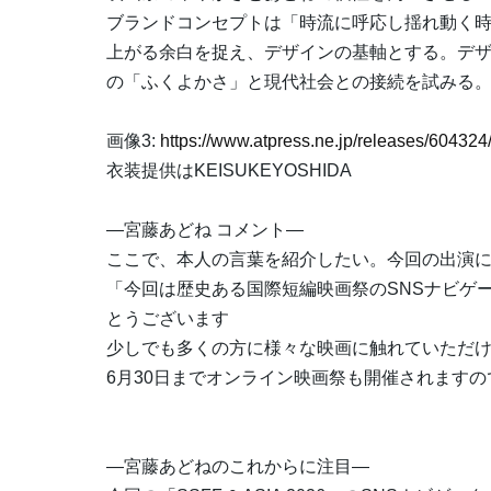
ブランドコンセプトは「時流に呼応し揺れ動く
上がる余白を捉え、デザインの基軸とする。デ
の「ふくよかさ」と現代社会との接続を試みる
画像3:
https://www.atpress.ne.jp/releases/6043
衣装提供はKEISUKEYOSHIDA
―宮藤あどね コメント―
ここで、本人の言葉を紹介したい。今回の出演
「今回は歴史ある国際短編映画祭のSNSナビゲ
とうございます
少しでも多くの方に様々な映画に触れていただ
6月30日までオンライン映画祭も開催されます
―宮藤あどねのこれからに注目―