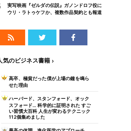
5
実写映画『ゼルダの伝説』ガノンドロフ役に
ウリ・ラトゥケフか、複数作品契約とも報道
人気のビジネス書籍
高卒、極貧だった僕が上場の鐘を鳴ら
せた理由
ハーバード、スタンフォード、オック
スフォード… 科学的に証明された すご
い習慣大百科 人生が変わるテクニック
112個集めました
最高の体調 進化医学のアプローチ