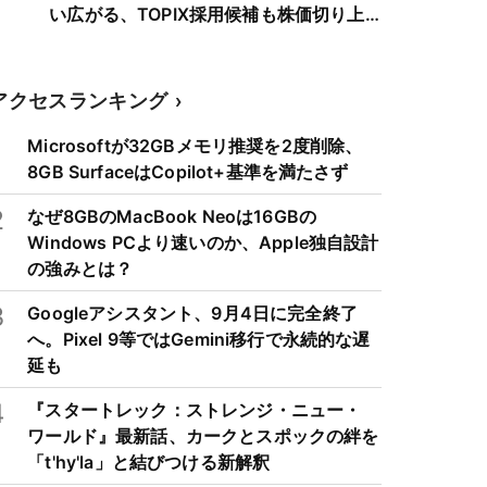
い広がる、TOPIX採用候補も株価切り上
げへ
アクセスランキング
1
Microsoftが32GBメモリ推奨を2度削除、
8GB SurfaceはCopilot+基準を満たさず
2
なぜ8GBのMacBook Neoは16GBの
Windows PCより速いのか、Apple独自設計
の強みとは？
3
Googleアシスタント、9月4日に完全終了
へ。Pixel 9等ではGemini移行で永続的な遅
延も
4
『スタートレック：ストレンジ・ニュー・
ワールド』最新話、カークとスポックの絆を
「t'hy'la」と結びつける新解釈