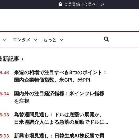
会員登録
|
会員ページ
エンタメ
もっと
最新記事
来週の相場で注目すべき3つのポイント：
6:46
国内企業物価指数、米CPI、米PPI
国内外の注目経済指標：米インフレ指標
5:04
を注視
為替週間見通し：ドルは底堅い展開か、
5:03
日米協調介入による急落の反動でドルに
買戻し
新興市場見通し：日韓生成AI株反騰で買
5:03