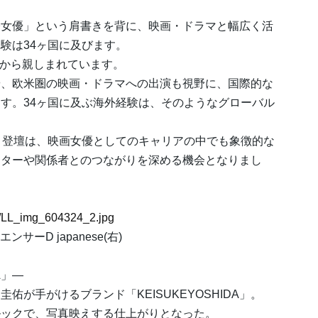
際女優」という肩書きを背に、映画・ドラマと幅広く活
験は34ヶ国に及びます。
、ファンから親しまれています。
や、欧米圏の映画・ドラマへの出演も視野に、国際的な
す。34ヶ国に及ぶ海外経験は、そのようなグローバル
ト登壇は、映画女優としてのキャリアの中でも象徴的な
イターや関係者とのつながりを深める機会となりまし
24/LL_img_604324_2.jpg
サーD japanese(右)
A」―
が手がけるブランド「KEISUKEYOSHIDA」。
ルックで、写真映えする仕上がりとなった。