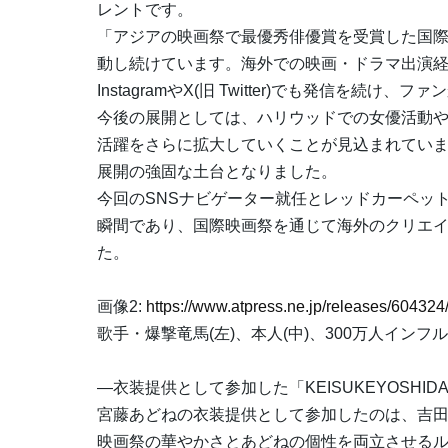
レントです。
「アジアの映画祭で最優秀俳優賞を受賞した国
動し続けています。海外での映画・ドラマ出演経
InstagramやX(旧 Twitter)でも発信を続け
今後の展開としては、ハリウッドでの女優活動
活躍をさらに拡大していくことが見込まれていま
展開の強固な土台となりました。
今回のSNSナビゲーター就任とレッドカーペッ
瞬間であり、国際映画祭を通じて海外のクリエ
た。
画像2:
https://www.atpress.ne.jp/releases/6043
歌手・爆撃竜馬(左)、本人(中)、300万人インフルエン
―衣装提供として参加した「KEISUKEYOSHID
宮藤あどねの衣装提供として参加したのは、吉田圭佑
映画祭の華やかさとあどねの個性を両立させる