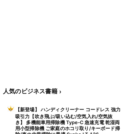
人気のビジネス書籍
【新登場】 ハンディクリーナー コードレス 強力
吸引力【吹き飛ぶ/吸い込む/空気入れ/空気抜
き】 多機能車用掃除機 Type-C 急速充電 乾湿両
用小型掃除機 ご家庭のホコリ取り/キーボード掃
除/車の内装掃除に最適 Svoko LT-136