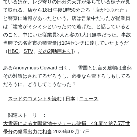
ているほか、レジ寄りの部分の天井が落ちている様子が見
て取れる。店から18日午後1時50分ごろ「店がつぶれた」
と警察に通報があったという。店は営業中だったが従業員
は「建物がミシミシといったので逃げた」と話していると
のこと。中にいた従業員3人と客の1人は無事だった。事故
当時での名寄市の積雪量は104センチに達していたようだ
（
HBC
、
STV
、
その2[動画あり]
）。
あるAnonymous Coward 曰く、 雪国とは言え建物は当然
その対策はされてるだろうし、必要なら雪下ろしもしてる
だろうに、どうしてこうなった？
スラドのコメントを読む
|
日本
|
ニュース
関連ストーリー：
大雪等による太陽電池モジュール破損、4年間で約7.5万世
帯分の発電出力に相当
2023年02月17日