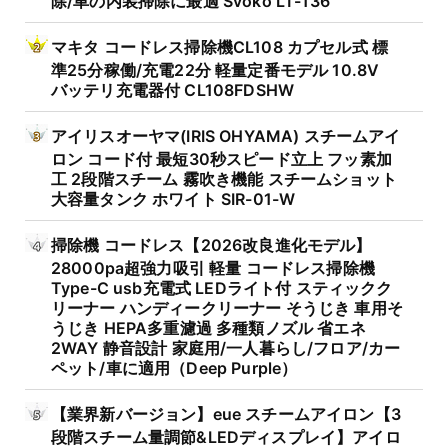
マキタ コードレス掃除機CL108 カプセル式 標
準25分稼働/充電22分 軽量定番モデル 10.8V
バッテリ充電器付 CL108FDSHW
アイリスオーヤマ(IRIS OHYAMA) スチームアイ
ロン コード付 最短30秒スピード立上 フッ素加
工 2段階スチーム 霧吹き機能 スチームショット
大容量タンク ホワイト SIR-01-W
掃除機 コードレス【2026改良進化モデル】
28000pa超強力吸引 軽量 コードレス掃除機
Type-C usb充電式 LEDライト付 スティックク
リーナー ハンディークリーナー そうじき 車用そ
うじき HEPA多重濾過 多種類ノズル 省エネ
2WAY 静音設計 家庭用/一人暮らし/フロア/カー
ペット/車に適用（Deep Purple）
【業界新バージョン】eue スチームアイロン【3
段階スチーム量調節&LEDディスプレイ】アイロ