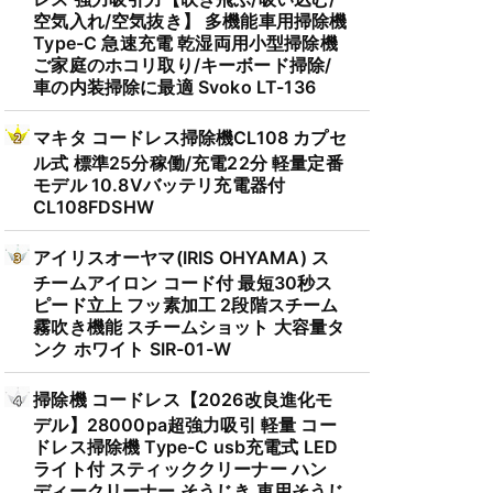
空気入れ/空気抜き】 多機能車用掃除機
Type-C 急速充電 乾湿両用小型掃除機
ご家庭のホコリ取り/キーボード掃除/
車の内装掃除に最適 Svoko LT-136
マキタ コードレス掃除機CL108 カプセ
ル式 標準25分稼働/充電22分 軽量定番
モデル 10.8Vバッテリ充電器付
CL108FDSHW
アイリスオーヤマ(IRIS OHYAMA) ス
チームアイロン コード付 最短30秒ス
ピード立上 フッ素加工 2段階スチーム
霧吹き機能 スチームショット 大容量タ
ンク ホワイト SIR-01-W
掃除機 コードレス【2026改良進化モ
デル】28000pa超強力吸引 軽量 コー
ドレス掃除機 Type-C usb充電式 LED
ライト付 スティッククリーナー ハン
ディークリーナー そうじき 車用そうじ