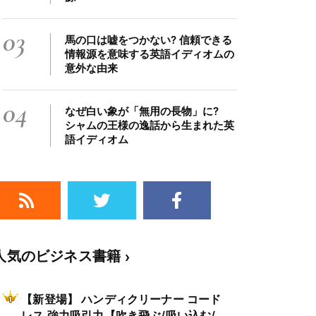
03
馬の口は嘘をつかない? 信頼できる
情報源を意味する英語イディオムの
意外な由来
04
なぜ白い象が「無用の長物」に?
シャムの王様の逸話から生まれた英
語イディオム
人気のビジネス書籍
【新登場】 ハンディクリーナー コード
レス 強力吸引力【吹き飛ぶ/吸い込む/