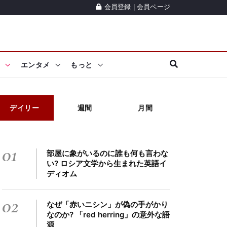
会員登録
|
会員ページ
エンタメ
もっと
デイリー
週間
月間
01
部屋に象がいるのに誰も何も言わな
い? ロシア文学から生まれた英語イ
ディオム
02
なぜ「赤いニシン」が偽の手がかり
なのか? 「red herring」の意外な語
源