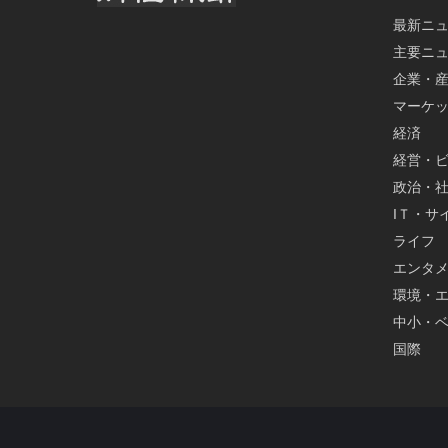
最新ニ
主要ニ
企業・
マーケ
経済
経営・
政治・
IＴ・サ
ライフ
エンタ
環境・
中小・
国際