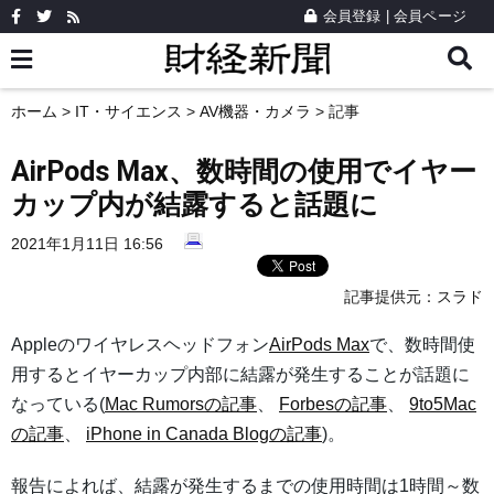
会員登録
|
会員ページ
ホーム
>
IT・サイエンス
>
AV機器・カメラ
> 記事
AirPods Max、数時間の使用でイヤー
カップ内が結露すると話題に
2021年1月11日 16:56
記事提供元：
スラド
Appleのワイヤレスヘッドフォン
AirPods Max
で、数時間使
用するとイヤーカップ内部に結露が発生することが話題に
なっている(
Mac Rumorsの記事
、
Forbesの記事
、
9to5Mac
の記事
、
iPhone in Canada Blogの記事
)。
報告によれば、結露が発生するまでの使用時間は1時間～数