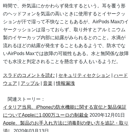
時間で、外気温にかかわらず発生するという。耳を覆う形
のヘッドフォンを気温の高いときに使用するとイヤークッ
ションが汗で湿って不快なこともあるが、AirPods Maxのイ
ヤークッションは湿っておらず、取り外すとアルミニウム
製のイヤーカップ内部に結露がみられるとのこと。水滴が
流れるほどの結露が発生することもあるようで、防水でな
いAirPods Maxでは故障の可能性もある。水と無関係な故障
でも水没と判定されることを懸念する人もいるようだ。
スラドのコメントを読む
|
セキュリティセクション
|
ハード
ウェア
|
アップル
|
音楽
|
情報漏洩
関連ストーリー：
イタリア当局、iPhoneの防水機能に関する宣伝と製品保証
についてAppleに1,000万ユーロの制裁金
2020年12月01日
Apple、製品のお手入れ方法に消毒剤の使い方を追記・取り
消し
2020年03月13日