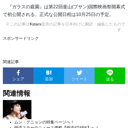
『ガラスの庭園』は第22回釜山(プサン)国際映画祭開幕式
で初公開される。正式な公開日程は10月25日の予定。
※この記事は
Kstars
提供の記事を日本向けに翻訳・編集したもので
す。
スポンサードリンク
関連記事
シェア
追加
ツイート
送る
関連情報
ムン・グニョンの特集ページへ！
韓流スターのニュース満載【韓流STARS】へ！