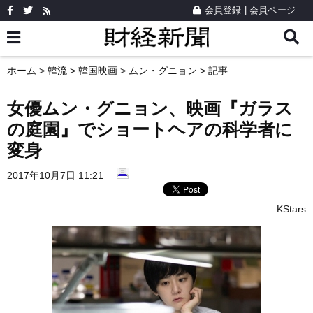
会員登録
|
会員ページ
ホーム
>
韓流
>
韓国映画
>
ムン・グニョン
> 記事
女優ムン・グニョン、映画『ガラス
の庭園』でショートヘアの科学者に
変身
2017年10月7日 11:21
KStars