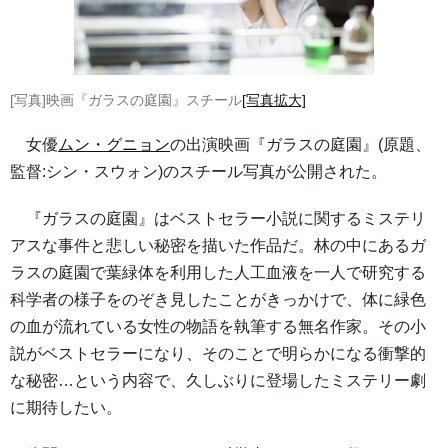
[写真]映画『ガラスの庭園』スチール
[写真拡大]
女優
ムン・グニョン
の出演映画『ガラスの庭園』(原題、
監督:シン・スウォン)のスチール写真が公開された。
『ガラスの庭園』はベストセラー小説に関するミステリ
アスな事件と悲しい秘密を描いた作品だ。林の中にあるガ
ラスの庭園で葉緑体を利用した人工血液を一人で研究する
科学者の様子をのぞき見したことがきっかけで、体に緑色
の血が流れている女性の物語を執筆する無名作家。その小
説がベストセラーになり、そのことで明らかになる衝撃的
な秘密…という内容で、久しぶりに登場したミステリー劇
に期待したい。