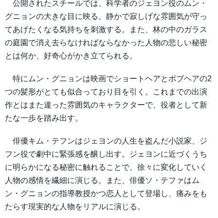
公開されたスチールでは、科学者のジェヨン役のムン・
グニョンの大きな目に映る、静かで寂しげな雰囲気が守っ
てあげたくなる気持ちを刺激する。また、林の中のガラス
の庭園で消え去らなければならなかった人物の悲しい秘密
とは何か、好奇心がかき立てられる。
特にムン・グニョンは映画でショートヘアとボブヘアの2
つの髪形がとても似合っており目を引く。これまでの出演
作とはまた違った雰囲気のキャラクターで、役者として新
たな一歩を踏み出す。
俳優キム・テフンはジェヨンの人生を盗んだ小説家、ジ
フン役で劇中に緊張感を醸し出す。ジェヨンに近づくうち
に明らかになる秘密に触れることで、徐々に変化していく
人物の感情を繊細に演じる。また、俳優ソ・テファはム
ン・グニョンの指導教授かつ恋人として登場し、痛みをも
たらす現実的な人物をリアルに演じる。