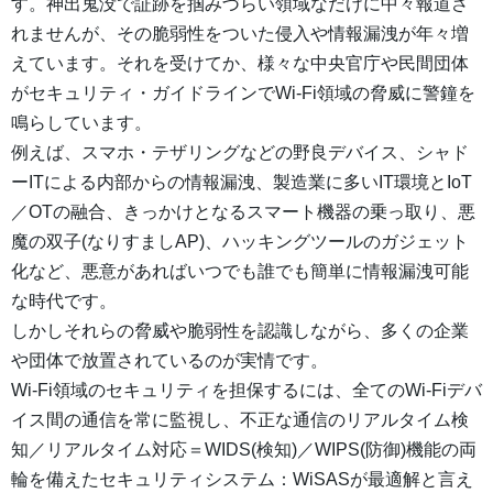
す。神出鬼没で証跡を掴みづらい領域なだけに中々報道さ
れませんが、その脆弱性をついた侵入や情報漏洩が年々増
えています。それを受けてか、様々な中央官庁や民間団体
がセキュリティ・ガイドラインでWi-Fi領域の脅威に警鐘を
鳴らしています。
例えば、スマホ・テザリングなどの野良デバイス、シャド
ーITによる内部からの情報漏洩、製造業に多いIT環境とIoT
／OTの融合、きっかけとなるスマート機器の乗っ取り、悪
魔の双子(なりすましAP)、ハッキングツールのガジェット
化など、悪意があればいつでも誰でも簡単に情報漏洩可能
な時代です。
しかしそれらの脅威や脆弱性を認識しながら、多くの企業
や団体で放置されているのが実情です。
Wi-Fi領域のセキュリティを担保するには、全てのWi-Fiデバ
イス間の通信を常に監視し、不正な通信のリアルタイム検
知／リアルタイム対応＝WIDS(検知)／WIPS(防御)機能の両
輪を備えたセキュリティシステム：WiSASが最適解と言え