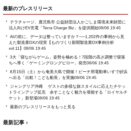
最新のプレスリリース
テラチャージ、鹿児島市 公益財団法人かごしま環境未来財団に
法人向けEV充電「Terra Charge Biz」を提供開始
08/06 19:45
AIの前に、データは整っていますか？──1,202件の事例から見
えた製造業DXの現実【ものづくり新聞製造業DX事例分析
vol.11】
08/06 19:45
3大「寝ながらゲーム」姿勢を極める！7段階の高さ調整で寝落
ちへ導く「ゲーミングロングピロー」発売
08/06 19:45
8月15日（土）から奄美大島で開催！ビーチ用電動車いすで砂浜
へ出る「出航！こども船長」を実施
08/06 19:45
ジャングリア沖縄 ゲストの多様な旅スタイルに応えたチケッ
トラインアップ拡充 余すことなく魅力を堪能する「ロイヤルチ
ケット」新登場
08/06 19:45
最新のプレスリリースをもっと見る
最新記事