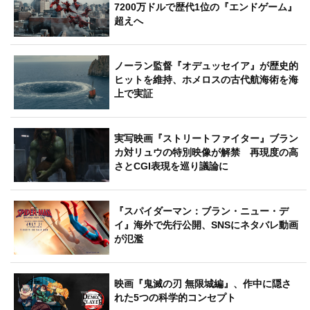
7200万ドルで歴代1位の『エンドゲーム』
超えへ
ノーラン監督『オデュッセイア』が歴史的
ヒットを維持、ホメロスの古代航海術を海
上で実証
実写映画『ストリートファイター』ブラン
カ対リュウの特別映像が解禁 再現度の高
さとCGI表現を巡り議論に
『スパイダーマン：ブラン・ニュー・デ
イ』海外で先行公開、SNSにネタバレ動画
が氾濫
映画『鬼滅の刃 無限城編』、作中に隠さ
れた5つの科学的コンセプト