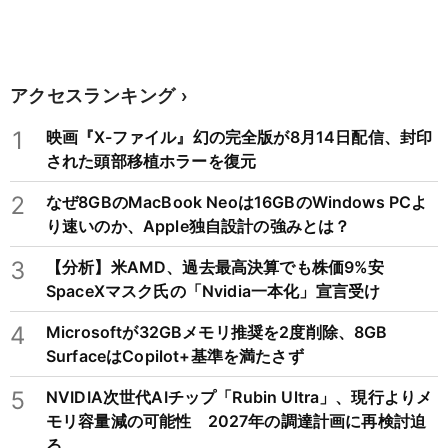
アクセスランキング
1
映画『X-ファイル』幻の完全版が8月14日配信、封印
された頭部移植ホラーを復元
2
なぜ8GBのMacBook Neoは16GBのWindows PCよ
り速いのか、Apple独自設計の強みとは？
3
【分析】米AMD、過去最高決算でも株価9%安
SpaceXマスク氏の「Nvidia一本化」宣言受け
4
Microsoftが32GBメモリ推奨を2度削除、8GB
SurfaceはCopilot+基準を満たさず
5
NVIDIA次世代AIチップ「Rubin Ultra」、現行よりメ
モリ容量減の可能性 2027年の調達計画に再検討迫
る