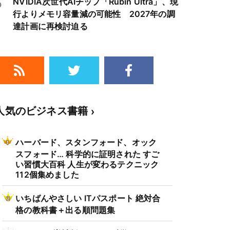
5
NVIDIA次世代AIチップ「Rubin Ultra」、現
行よりメモリ容量減の可能性 2027年の調
達計画に再検討迫る
人気のビジネス書籍
ハーバード、スタンフォード、オック
スフォード… 科学的に証明された すご
い習慣大百科 人生が変わるテクニック
112個集めました
いちばんやさしい ITパスポート 絶対合
格の教科書＋出る順問題集