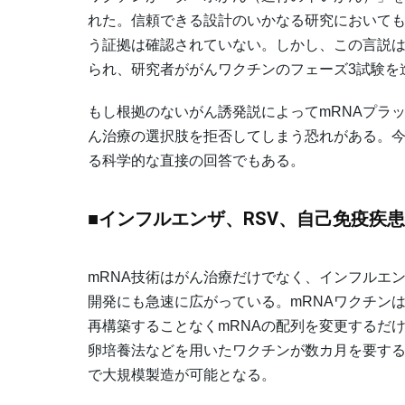
れた。信頼できる設計のいかなる研究においても
う証拠は確認されていない。しかし、この言説
られ、研究者ががんワクチンのフェーズ3試験を
もし根拠のないがん誘発説によってmRNAプラ
ん治療の選択肢を拒否してしまう恐れがある。
る科学的な直接の回答でもある。
■インフルエンザ、RSV、自己免疫疾
mRNA技術はがん治療だけでなく、インフルエン
開発にも急速に広がっている。mRNAワクチン
再構築することなくmRNAの配列を変更するだ
卵培養法などを用いたワクチンが数カ月を要する
で大規模製造が可能となる。