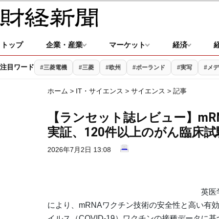
トップ
企業・産業
マーケット
経済
注目ワード
#三菱電機
#三菱
#欧州
#ポーランド
#実写
#メ
ホーム
>
IT・サイエンス
>
サイエンス
> 記事
【ランセット誌レビュー】mR
実証、120件以上のがん臨床
2026年7月2日 13:08
英医
により、mRNAワクチン技術の安全性と高い有
イルス（COVID-19）ワクチンの接種データ