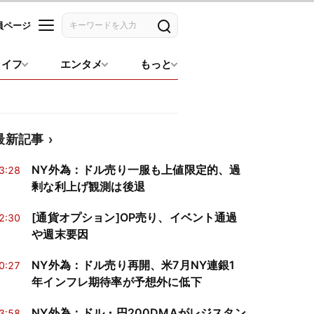
員ページ
記事を検索
ライフ
エンタメ
もっと
最新記事
NY外為：ドル売り一服も上値限定的、過
3:28
剰な利上げ観測は後退
[通貨オプション]OP売り、イベント通過
2:30
や週末要因
NY外為：ドル売り再開、米7月NY連銀1
0:27
年インフレ期待率が予想外に低下
NY外為：ドル・円200DMAがレジスタン
3:58