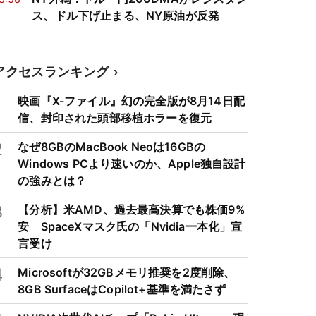
ス、ドル下げ止まる、NY原油が反発
アクセスランキング
1
映画『X-ファイル』幻の完全版が8月14日配
信、封印された頭部移植ホラーを復元
2
なぜ8GBのMacBook Neoは16GBの
Windows PCより速いのか、Apple独自設計
の強みとは？
3
【分析】米AMD、過去最高決算でも株価9%
安 SpaceXマスク氏の「Nvidia一本化」宣
言受け
4
Microsoftが32GBメモリ推奨を2度削除、
8GB SurfaceはCopilot+基準を満たさず