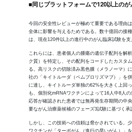
■同じプラットフォームで120以上の
今回の安全性レビューが極めて重要である理由
全体に影響を与えるためである。数十億回の接種
は、現在120件以上の進行中のがん臨床試験を
これらには、患者個人の腫瘍の遺伝子配列を解
ク質）を特定し、その配列をコードしたカスタム
る。高リスクの切除済み黒色腫（メラノーマ）にお
社の「キイトルーダ（ペムブロリズマブ）」を併
に達し、キイトルーダ単独の62%を大きく上回
も、個別化mRNAワクチンによって16人中8人
応答が確認された患者では無再発生存期間の中央
要ながん治療薬候補のフェーズ3試験に基づく承認
しかし、この技術への信頼は脅かされている。少なく
ワクチンが「ターボがん（進行の早いがん）」を