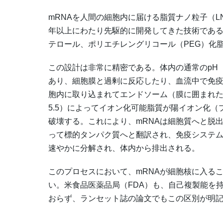
mRNAを人間の細胞内に届ける脂質ナノ粒子（L
年以上にわたり先駆的に開発してきた技術である
テロール、ポリエチレングリコール（PEG）化
この設計は非常に精密である。体内の通常のpH（
あり、細胞膜と過剰に反応したり、血流中で免疫
胞内に取り込まれてエンドソーム（膜に囲まれた
5.5）によってイオン化可能脂質が陽イオン化
破壊する。これにより、mRNAは細胞質へと脱
って標的タンパク質へと翻訳され、免疫システム
速やかに分解され、体内から排出される。
このプロセスにおいて、mRNAが細胞核に入る
い。米食品医薬品局（FDA）も、自己複製能を
おらず、ランセット誌の論文でもこの区別が明