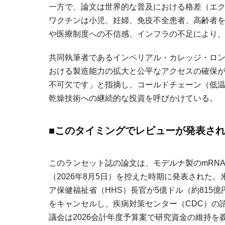
一方で、論文は世界的な普及における格差（エク
ワクチンは小児、妊婦、免疫不全患者、高齢者
や医療制度への不信感、インフラの不足により
共同執筆者であるインペリアル・カレッジ・ロ
おける製造能力の拡大と公平なアクセスの確保が
不可欠です」と指摘し、コールドチェーン（低
乾燥技術への継続的な投資を呼びかけている。
■このタイミングでレビューが発表さ
このランセット誌の論文は、モデルナ製のmRN
（2026年8月5日）を控えた時期に発表された。
ア保健福祉省（HHS）長官が5億ドル（約815億
をキャンセルし、疾病対策センター（CDC）の
議会は2026会計年度予算案で研究資金の維持を