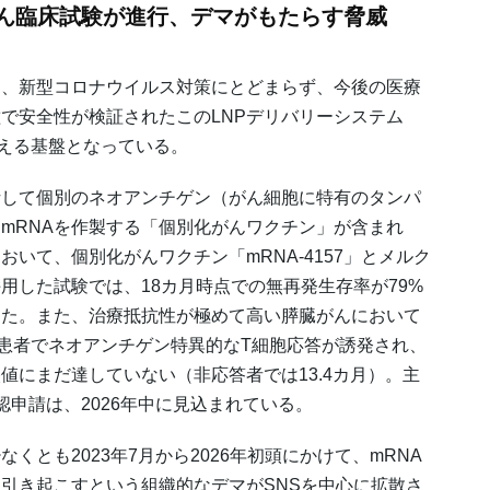
がん臨床試験が進行、デマがもたらす脅威
は、新型コロナウイルス対策にとどまらず、今後の医療
で安全性が検証されたこのLNPデリバリーシステム
支える基盤となっている。
析して個別のネオアンチゲン（がん細胞に特有のタンパ
mRNAを作製する「個別化がんワクチン」が含まれ
いて、個別化がんワクチン「mRNA-4157」とメルク
用した試験では、18カ月時点での無再発生存率が79%
った。また、治療抵抗性が極めて高い膵臓がんにおいて
の患者でネオアンチゲン特異的なT細胞応答が誘発され、
値にまだ達していない（非応答者では13.4カ月）。主
申請は、2026年中に見込まれている。
とも2023年7月から2026年初頭にかけて、mRNA
引き起こすという組織的なデマがSNSを中心に拡散さ