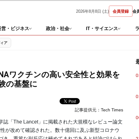
2026年8月8日 (土)
会員登録
会
経営・ビジネス
政治・社会
IT・サイエンス
ディア
NAワクチンの高い安全性と効果を
0
試験の基盤に
0
記事提供元：
Tech Times
0
学誌「The Lancet」に掲載された大規模なレビュー論文
効性が改めて確認された。数十億回に及ぶ新型コロナウ
2
に基づき、重篤な副反応は極めてまれであると結論づけられ