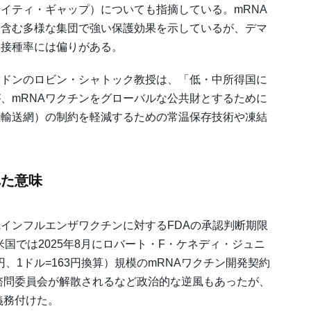
イティ・ギャップ）についても指摘している。mRNA
を含む多様な集団で強い保護効果を示しているが、デマ
、接種率には偏りがある。
ンドンのロビン・シャトック教授は、「低・中所得国に
、mRNAワクチンをグローバルな公共財とするために
温輸送網）の制約を軽減するための常温保存技術や凍結
れた意味
Aインフルエンザワクチンに対するFDAの承認判断期限
米国では2025年8月にロバート・F・ケネディ・ジュニ
円、1ドル=163円換算）規模のmRNAワクチン開発契約
諮問委員会が解散されるなど政治的な逆風もあったが、
義務付けた。