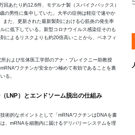
万回あたり約12.6件、モデルナ製（スパイクバックス）
〜19歳の男性に集中していた。大半の症例は軽症で速やか
。また、更新された最新製剤における心筋炎の発生率
ベルに低下している。新型コロナウイルス感染症そのも
剤によるリスクよりも約20倍高いことから、ベネフィ
究所および生体医工学部のアナ・ブレイクニー助教授
mRNAワクチンが安全かつ極めて有効であることを裏
ている。
子（LNP）とエンドソーム脱出の仕組み
技術的なポイントとして「mRNAワクチンはDNAを書
は、mRNAを細胞内に届けるデリバリーシステムを理