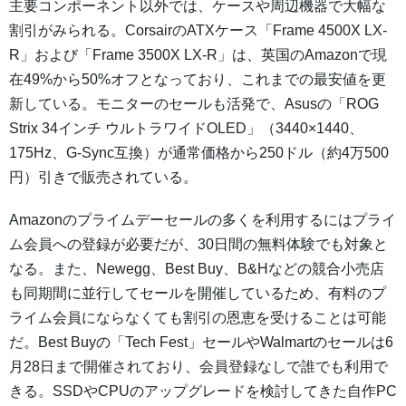
主要コンポーネント以外では、ケースや周辺機器で大幅な
割引がみられる。CorsairのATXケース「Frame 4500X LX-
R」および「Frame 3500X LX-R」は、英国のAmazonで現
在49%から50%オフとなっており、これまでの最安値を更
新している。モニターのセールも活発で、Asusの「ROG
Strix 34インチ ウルトラワイドOLED」（3440×1440、
175Hz、G-Sync互換）が通常価格から250ドル（約4万500
円）引きで販売されている。
Amazonのプライムデーセールの多くを利用するにはプライ
ム会員への登録が必要だが、30日間の無料体験でも対象と
なる。また、Newegg、Best Buy、B&Hなどの競合小売店
も同期間に並行してセールを開催しているため、有料のプ
ライム会員にならなくても割引の恩恵を受けることは可能
だ。Best Buyの「Tech Fest」セールやWalmartのセールは6
月28日まで開催されており、会員登録なしで誰でも利用で
きる。SSDやCPUのアップグレードを検討してきた自作PC