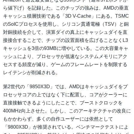
ら値下げ）を記録した。このチップの強みは、AMDの垂直
キャッシュ積層技術である「3D V-Cache」にある。TSMC
のSoICプロセスを使用し、シリコン貫通電極（TSV）と銅
対銅接続を介して、演算ダイの真上にキャッシュダイを直
接接合することで、チップの設置面積を広げることなくL3
キャッシュを3倍の93MBに増やしている。この大容量キャ
ッシュにより、プロセッサが低速なシステムメモリにアク
セスする頻度が減り、ゲームのフレームレートを制限する
レイテンシが削減される。
第2世代の「9850X3D」では、AMDはキャッシュダイをプ
ロセッサコアの上ではなく下に配置し、コアがクーラーに
直接接触できるようにしたことで、ブーストクロックを
400MHz向上させた。しかし、このアーキテクチャの改良に
もかかわらず、多くの自作ユーザーには依然として
「9800X3D」が推奨されている。ベンチマークテストによ