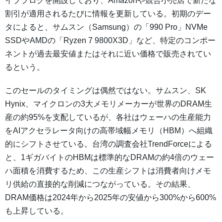
イブブログを開設しており、Amazonや競合小売店で新たな
割引が適用されるたびに情報を更新している。初期のデー
タによると、サムスン（Samsung）の「990 Pro」NVMe
SSDやAMDの「Ryzen 7 9800X3D」など、特定のコンポー
ネントが過去最安値またはそれに近い価格で販売されてい
るという。
このセールのタイミングは偶然ではない。サムスン、SK
Hynix、マイクロンの3大メモリメーカーが世界のDRAM生
産の約95%を支配しているが、各社はウェーハの生産能力
をAIアクセラレータ向けの高帯域幅メモリ（HBM）へ組織
的にシフトさせている。台湾の調査会社TrendForceによる
と、1ギガバイトのHBMは標準的なDRAMの約4倍のウェー
ハ面積を消費するため、この生産シフトは消費者向けメモ
リ供給の直接的な削減につながっている。その結果、
DRAM価格は2024年から2025年の安値から300%から600%
も上昇している。