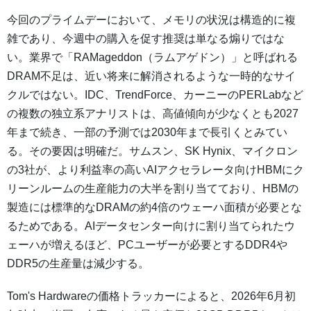
今回のプライムデーにおいて、メモリの状況は構造的に複
雑であり、今週中の購入を促す推奨は単なる煽りではな
い。業界で「RAMageddon（ラムアゲドン）」と呼ばれる
DRAM不足は、近い将来に解消されるような一時的なサイ
クルではない。IDC、TrendForce、カーニーのPERLabなど
の複数の独立系アナリストは、高値傾向が少なくとも2027
年まで続き、一部の予測では2030年まで長引くとみてい
る。その要因は明確だ。サムスン、SK Hynix、マイクロン
の3社が、より利益率の高いAIアクセラレータ向けHBMにク
リーンルームの生産能力の大半を割り当てており、HBMの
製造には標準的なDRAMの約4倍のウェーハ面積が必要とな
るためである。AIデータセンター向けに割り当てられたウ
ェーハが増えるほど、PCユーザーが必要とするDDR4や
DDR5の生産量は減少する。
Tom's Hardwareの価格トラッカーによると、2026年6月初