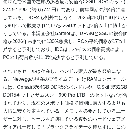
旬時点で米国で在庫のある最も安価な32GB DDR5キットは
374.97ドル（約6万745円）であり、前年同期の約4倍に達
している。DDR4も例外ではなく、2025年10月に60ドルか
ら90ドルで販売されていた32GBキットは2倍以上に値上が
りしている。米調査会社Gartnerは、DRAMとSSDの複合価
格が2026年末までに130%急騰し、PCの平均価格が17%上
昇すると予測しており、IDCはデバイスの価格高騰により
PCの出荷台数が11.3%減少すると予測している。
それでもセールは存在し、バンドル購入が最も節約にな
る。Neweggの現在のプライムデー向けRAMコンボセール
には、Corsair製64GB DDR5のバンドルや、G.Skill製32GB
DDR5キットとサムスン「990 Pro 1TB」のセットなどが含
まれており、現在のスポット価格で個別に購入するよりも
大幅に安く設定されている。メモリを必要としているユー
ザーに対し、セールを追跡している複数のハードウェアメ
ディアは一貫して「ブラックフライデーを待たずに、この