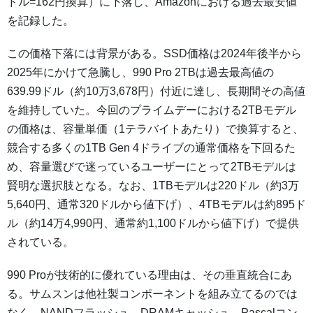
ドル=162円換算）に下落し、Amazonにおける過去最安値
を記録した。
この価格下落には背景がある。SSD価格は2024年後半から
2025年にかけて急騰し、990 Pro 2TBは過去最高値の
639.99ドル（約10万3,678円）付近に達し、長期間その高値
を維持していた。今回のプライムデーにおける2TBモデル
の価格は、容量単価（1テラバイトあたり）で換算すると、
競合する多くの1TB Gen 4ドライブの通常価格を下回るた
め、容量選びで迷っているユーザーにとって2TBモデルは
賢明な選択肢となる。なお、1TBモデルは220ドル（約3万
5,640円、通常320ドルから値下げ）、4TBモデルは約895ド
ル（約14万4,990円、通常約1,100ドルから値下げ）で提供
されている。
990 Proが技術的に優れている理由は、その垂直統合にあ
る。サムスンは他社製コンポーネントを組み立てるのでは
なく、NANDフラッシュ、DRAMキャッシュ、Pascalコン