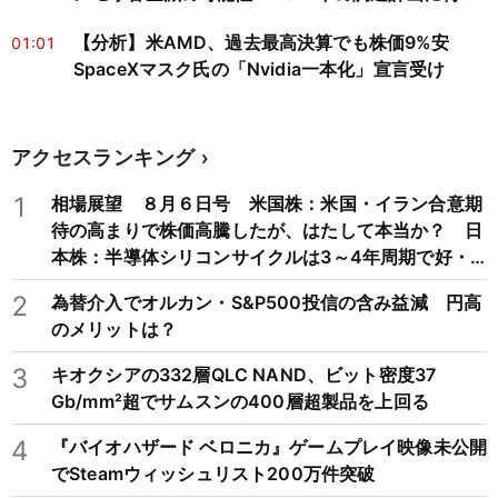
討迫る
【分析】米AMD、過去最高決算でも株価9%安
01:01
SpaceXマスク氏の「Nvidia一本化」宣言受け
アクセスランキング
1
相場展望 ８月６日号 米国株：米国・イラン合意期
待の高まりで株価高騰したが、はたして本当か？ 日
本株：半導体シリコンサイクルは3～4年周期で好・
不況を繰り返すため注意
2
為替介入でオルカン・S&P500投信の含み益減 円高
のメリットは？
3
キオクシアの332層QLC NAND、ビット密度37
Gb/mm²超でサムスンの400層超製品を上回る
4
『バイオハザード ベロニカ』ゲームプレイ映像未公開
でSteamウィッシュリスト200万件突破