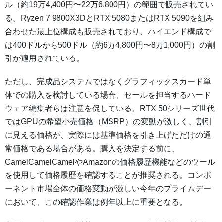
ル（約19万4,400円〜22万6,800円）の範囲で販売されてい
る。Ryzen 7 9800X3DとRTX 5080またはRTX 5090を組み
合わせた最上位構成も販売されており、ハイエンド構成で
は400ドルから500ドル（約6万4,800円〜8万1,000円）の割
引が適用されている。
ただし、完成品システムではなくグラフィックスカード単
体での購入を検討している場合、セールを担当するハード
ウェア編集者らは注意を促している。RTX 50シリーズ世代
ではGPUの希望小売価格（MSRP）の変動が激しく、割引
に見える価格が、実際には基準価格を引き上げただけの通
常価格である場合がある。購入を決定する前に、
CamelCamelCamelやAmazonの価格履歴機能などのツール
を使用して価格履歴を確認することが推奨される。コンポ
ーネント市場全体の価格変動が激しい今年のプライムデー
において、この確認作業は例年以上に重要となる。