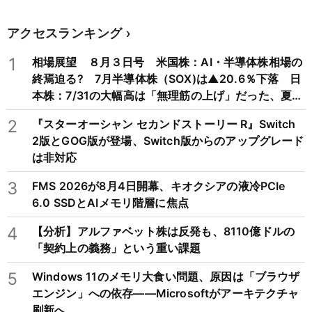
アクセスランキング
1
相場展望 ８月３日号 米国株：AI・半導体株相場の
終焉迫る? 7月半導体株（SOX)は▲20.6％下落 日
本株：7/31の大幅高は「無理筋の上げ」だった、夏枯
れ相場に備えを
2
『スターオーシャン セカンドストーリー R』Switch
2版とGOG版が登場、Switch版からのアップグレード
は非対応
3
FMS 2026が8月4日開幕、キオクシアの液冷PCIe
6.0 SSDとAIメモリ階層に焦点
4
【分析】アルファベット株は反発も、8110億ドルの
「契約上の義務」という重い課題
5
Windows 11のメモリ大食い問題、原因は「ブラウザ
エンジン」への依存——Microsoftがアーキテクチャ
刷新へ