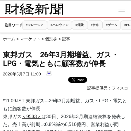
注目ワード
#マレーシア
#ハロウィン
#保険
#合弁
#ゲーム
#PC
ホーム
>
マーケット
>
個別株
> 記事
東邦ガス 26年3月期増益、ガス・
LPG・電気ともに顧客数が伸長
2026年5月7日 11:09
記事提供元：
フィスコ
*11:09JST 東邦ガス---26年3月期増益、ガス・LPG・電気と
もに顧客数が伸長
東邦ガス
＜9533＞
は30日、2026年3月期連結決算を発表し
た。売上高が前期比0.8%減の6,510億円、営業利益が同