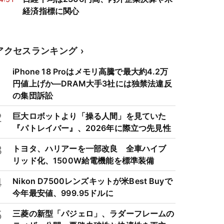
経済指標に関心
アクセスランキング
1
iPhone 18 Proはメモリ高騰で最大約4.2万
円値上げか―DRAM大手3社には独禁法違反
の集団訴訟
2
巨大ロボットより「操る人間」を見ていた
『パトレイバー』、2026年に際立つ先見性
3
トヨタ、ハリアーを一部改良 全車ハイブ
リッド化、1500W給電機能を標準装備
4
Nikon D7500レンズキットが米Best Buyで
今年最安値、999.95ドルに
5
三菱の新型「パジェロ」、ラダーフレームの