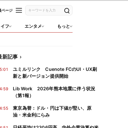
員ページ
記事を検索
ライフ
エンタメ
もっと
最新記事
ユミルリンク Cuenote FCのUI・UX刷
5:01
新と新バージョン提供開始
Lib Work 2026年熊本地震に伴う状況
4:59
（第1報）
東京為替：ドル・円は下値が堅い、原
4:55
油・米金利にらみ
日経平均は2306円高、内外企業決算や米
4:51