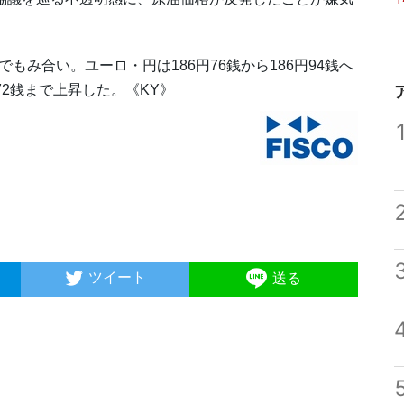
もみ合い。ユーロ・円は186円76銭から186円94銭へ
72銭まで上昇した。《KY》
ツイート
送る