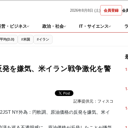
2026年8月8日 (土)
会員登録
会
経営・ビジネス
政治・社会
IT・サイエンス
均(DJI)
#米国
#イラン
反発を嫌気、米イラン戦争激化を警
1
1
記事提供元：
フィスコ
1
0:32JST NY外為：円軟調、原油価格の反発を嫌気、米イ
1
協議を巡る不透明感に、原油価格が反発したことが嫌気