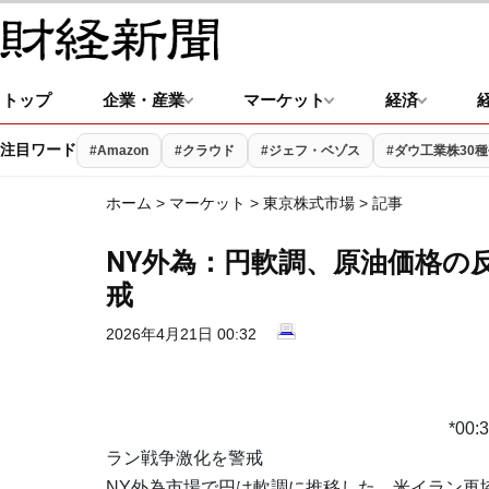
トップ
企業・産業
マーケット
経済
注目ワード
#Amazon
#クラウド
#ジェフ・ベゾス
#ダウ工業株30種平
ホーム
>
マーケット
>
東京株式市場
> 記事
NY外為：円軟調、原油価格の
戒
2026年4月21日 00:32
*0
ラン戦争激化を警戒
NY外為市場で円は軟調に推移した。米イラン再